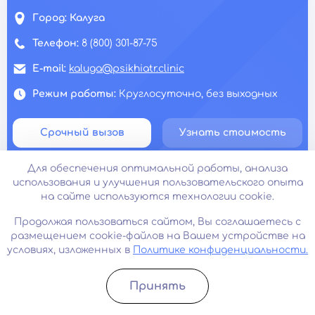
Город:
Калуга
Телефон:
8 (800) 301-87-75
E-mail:
kaluga@psikhiatr.clinic
Режим работы:
Круглосуточно, без выходных
Срочный вызов
Узнать стоимость
Для обеспечения оптимальной работы, анализа
использования и улучшения пользовательского опыта
на сайте используются технологии cookie.
Продолжая пользоваться сайтом, Вы соглашаетесь с
размещением cookie-файлов на Вашем устройстве на
условиях, изложенных в
Политике конфиденциальности.
Принять
Записатьcя
Позвонить