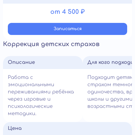
от 4 500 ₽
Записатьcя
Коррекция детских страхов
Описание
Для кого подход
Работа с
Подходит детям
эмоциональными
страхом темнот
переживаниями ребёнка
одиночества, вра
через игровые и
школы и другими
психологические
возрастными стр
методики.
Цена