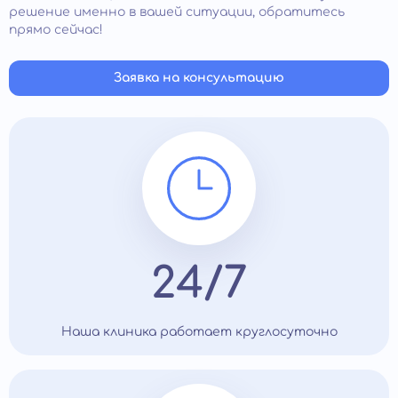
способности ребенка.
решение именно в вашей ситуации, обратитесь
Помощь специалиста актуальна, если дети страдают
прямо сейчас!
от ночных кошмаров, тревожного сна, плохого
аппетита, эмоциональной нестабильности, вредных
привычек. Рекомендуется обратиться в клинику, если
Заявка на консультацию
обнаружили у ребенка задержки в развитие или
разнообразные фобии (боязнь темноты, страх
общения и др.).
24/7
Наша клиника работает круглосуточно