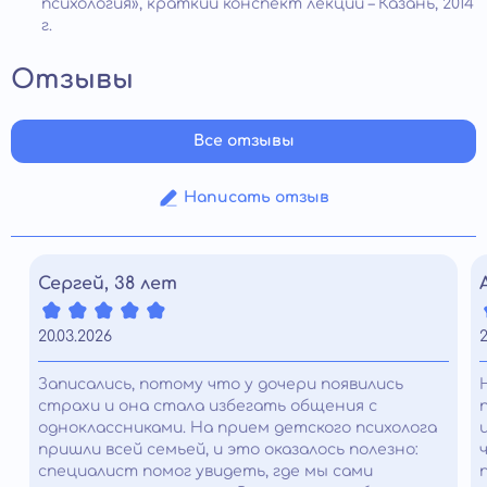
психология», краткий конспект лекций – Казань, 2014
г.
Отзывы
Все отзывы
Написать отзыв
Сергей, 38 лет
20.03.2026
2
Записались, потому что у дочери появились
страхи и она стала избегать общения с
одноклассниками. На прием детского психолога
пришли всей семьей, и это оказалось полезно:
специалист помог увидеть, где мы сами