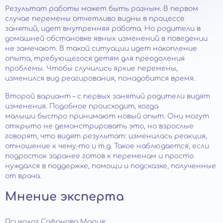
Результат работы может быть разным. В первом
случае перемены отчетливо видны в процессе
занятий, идет внутренняя работа. Но родители в
домашней обстановке явных изменений в поведении
не замечают. В такой ситуации идет накопление
опыта, требующегося детям для преодоления
проблемы. Чтобы случились яркие перемены,
изменился вид реагирования, понадобится время.
Второй вариант – с первых занятий родители видят
изменения. Подобное происходит, когда
малыши быстро принимают новый опыт. Они могут
открыто не демонстрировать это, но взрослые
говорят, что видят результат: изменилась реакция,
отношение к чему-то и т.д. Такое наблюдается, если
подросток заранее готов к переменам и просто
нуждался в поддержке, помощи и подсказке, полученные
от врача.
Мнение эксперта
Психолог Сафонова Мария: