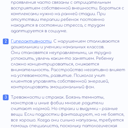
проявления часто связаны с отрицательным
восприятием собственной внешности. Бороться с
комплексами нужно на ранней стадии. При
отсутствии терапии ребенок постоянно
находится в состоянии стресса, с трудом
адаптируется в социуме.
Гиперактивности
. С нарушением сталкиваются
дошкольники и ученики начальных классов.
Они становятся неуправляемыми, их трудно
успокоить, увлечь каким-то занятием. Ребенку
сложно концентрироваться, снижается
внимательность. Расстройство негативно влияет
на успеваемость, развитие. Психолог учит
клиентов управлять собственной энергией,
контролировать эмоциональный фон.
Тревожности и страхах. Боязнь темноты,
монстров и иные фобии многие родители
считают нормой. Но страхи и выдумки – разные
вещи. Если подростки фантазируют, но не боятся,
все хорошо. Когда они сильно напуганы, требуется
помощь специалиста, поскольку патологическая