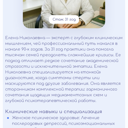
Стаж: 31 год
Елена Николаевна — эксперт с глубоким клиническим
мышлением, чей профессиональный путь начался в
начале 90-х годов. За 31 год практики она помогла
тысячам семей преодолеть сложнейшие кризисы. Ее
подход отличает редкое сочетание академической
строгости и исключительной эмпатии. Елена
Николаевна специализируется на «тонкой»
диагностике, когда симптомы стерты или
маскируются под другие заболевания. Она является
сторонником комплексной терапии: гармоничного
сочетания щадящих медикаментозных схем и
глубокой психотерапевтической работы.
Клинические навыки и специализация
Женское психическое здоровье: Лечение
послеродовых депрессий, психоэмоциональных