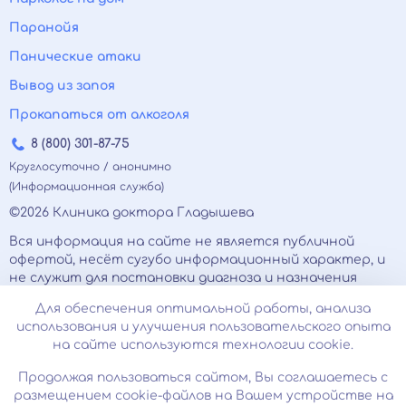
Паранойя
Панические атаки
Вывод из запоя
Прокапаться от алкоголя
8 (800) 301-87-75
Круглосуточно / анонимно
(Информационная служба)
©2026 Клиника доктора Гладышева
Вся информация на сайте не является публичной
офертой, несёт сугубо информационный характер, и
не служит для постановки диагноза и назначения
лечения.
Для обеспечения оптимальной работы, анализа
Есть противопоказания, необходимо
использования и улучшения пользовательского опыта
проконсультироваться с врачом. Консультационные
на сайте используются технологии cookie.
услуги, оказываемые по телефону, мессенджерам и в
соцсетях носят исключительно информационный
Продолжая пользоваться сайтом, Вы соглашаетесь с
характер и не являются медицинскими услугами.
размещением cookie-файлов на Вашем устройстве на
Оставаясь на сайте вы соглашаетесь на