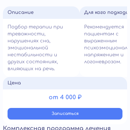
Описание
Для кого подход
Подбор терапии при
Рекомендуется
тревожности,
пациентам с
нарушениях сна,
выраженным
эмоциональной
психоэмоционал
нестабильности и
напряжением и
других состояниях,
логоневрозом.
влияющих на речь.
Цена
от 4 000 ₽
Записатьcя
Комплексная программа лечения