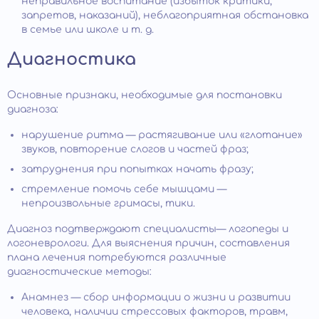
неправильное воспитание (избыток критики,
запретов, наказаний), неблагоприятная обстановка
в семье или школе и т. д.
Диагностика
Основные признаки, необходимые для постановки
диагноза:
нарушение ритма — растягивание или «глотание»
звуков, повторение слогов и частей фраз;
затруднения при попытках начать фразу;
стремление помочь себе мышцами —
непроизвольные гримасы, тики.
Диагноз подтверждают специалисты— логопеды и
логоневрологи. Для выяснения причин, составления
плана лечения потребуются различные
диагностические методы:
Анамнез — сбор информации о жизни и развитии
человека, наличии стрессовых факторов, травм,