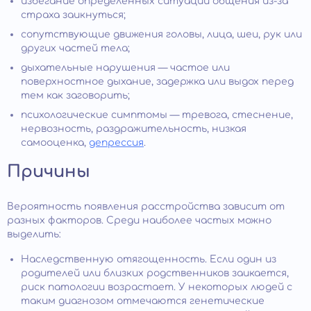
избегание определенных ситуаций общения из-за
страха заикнуться;
сопутствующие движения головы, лица, шеи, рук или
других частей тела;
дыхательные нарушения — частое или
поверхностное дыхание, задержка или выдох перед
тем как заговорить;
психологические симптомы — тревога, стеснение,
нервозность, раздражительность, низкая
самооценка,
депрессия
.
Причины
Вероятность появления расстройства зависит от
разных факторов. Среди наиболее частых можно
выделить:
Наследственную отягощенность. Если один из
родителей или близких родственников заикается,
риск патологии возрастает. У некоторых людей с
таким диагнозом отмечаются генетические