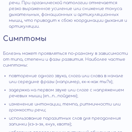
речи. При органической патологии отмечается
резко выраженное усиление или снижение тонуса
дыхательных, фонационных и артикуляционных
мышц, что приводит к сбою координации дыхания и
артикуляции.
Симптомы
Болезнь может проявляться по-разному в зависимости
от типа, степени и фазы развития. Наиболее частые
симптомы:
повторение одного звука, слога или слова в начале
или середине фразы (например, «к-к-как ты?»);
задержка на первом звуке или слоге с напряжением
речевых мышц («п…п…пойдем»);
изменение интонации, темпа, ритмичности или
громкости речи;
использование паразитных слов для преодоления
запинки («э-э-э», «ну», «вот»);