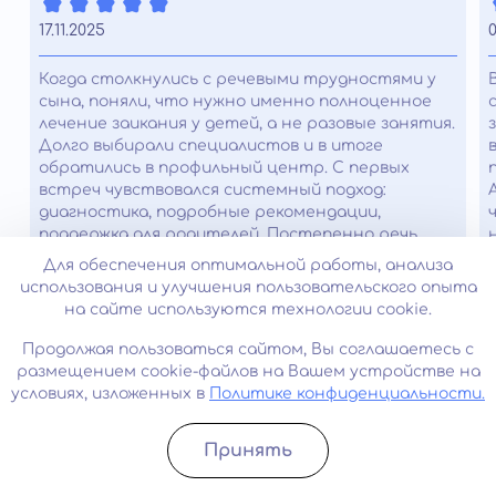
17.11.2025
0
Когда столкнулись с речевыми трудностями у
сына, поняли, что нужно именно полноценное
лечение заикания у детей, а не разовые занятия.
Долго выбирали специалистов и в итоге
обратились в профильный центр. С первых
встреч чувствовался системный подход:
диагностика, подробные рекомендации,
поддержка для родителей. Постепенно речь
стала ровнее, паузы сократились, сын перестал
Для обеспечения оптимальной работы, анализа
стесняться отвечать в классе. Сейчас он
использования и улучшения пользовательского опыта
говорит спокойнее и увереннее, и это для нас
на сайте используются технологии cookie.
главный результат.
Продолжая пользоваться сайтом, Вы соглашаетесь с
размещением cookie-файлов на Вашем устройстве на
Часто задаваемые вопросы
условиях, изложенных в
Политике конфиденциальности.
Принять
Можно ли начать заикаться от
Записатьcя
Позвонить
нервов и испуга?