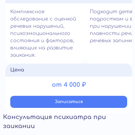
Комплексное
Подходит детям
обследование с оценкой
подросткам и в
речевых нарушений,
при нарушении
психоэмоционального
плавности речи
состояния и факторов,
речевых запинках
влияющих на развитие
заикания.
Цена
от 4 000 ₽
Записатьcя
Консультация психиатра при
заикании