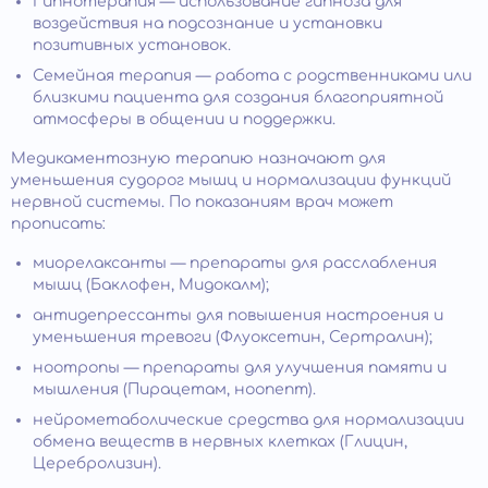
Гипнотерапия — использование гипноза для
воздействия на подсознание и установки
позитивных установок.
Семейная терапия — работа с родственниками или
близкими пациента для создания благоприятной
атмосферы в общении и поддержки.
Медикаментозную терапию назначают для
уменьшения судорог мышц и нормализации функций
нервной системы. По показаниям врач может
прописать:
миорелаксанты — препараты для расслабления
мышц (Баклофен, Мидокалм);
антидепрессанты для повышения настроения и
уменьшения тревоги (Флуоксетин, Сертралин);
ноотропы — препараты для улучшения памяти и
мышления (Пирацетам, ноопепт).
нейрометаболические средства для нормализации
обмена веществ в нервных клетках (Глицин,
Церебролизин).