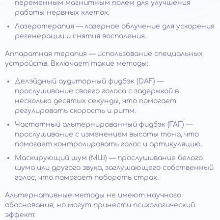
переменным магнитным полем для улучшения
работы нервных клеток.
Лазеротерапия — лазерное облучение для ускорения
регенерации и снятия воспаления.
Аппаратная терапия — использование специальных
устройств. Включает такие методы:
Делэйдный аудиторный фидбэк (DAF) —
прослушивание своего голоса с задержкой в
несколько десятых секунды, что помогает
регулировать скорость и ритм.
Частотный альтернированный фидбэк (FAF) —
прослушивание с изменением высоты тона, что
помогает контролировать голос и артикуляцию.
Маскирующий шум (МШ) — прослушивание белого
шума или другого звука, заглушающего собственный
голос, что помогает побороть страх.
Альтернативные методы не имеют научного
обоснования, но могут принести психологический
эффект: