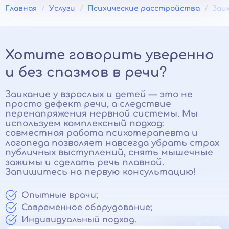
Главная
Услуги
Психические расстройства
Заи
Хотите говорить уверенно
и без спазмов в речи?
Заикание у взрослых и детей — это не
просто дефект речи, а следствие
перенапряжения нервной системы. Мы
используем комплексный подход:
совместная работа психотерапевта и
логопеда позволяет навсегда убрать страх
публичных выступлений, снять мышечные
зажимы и сделать речь плавной.
Запишитесь на первую консультацию!
Опытные врачи;
Современное оборудование;
Индивидуальный подход.