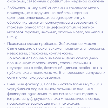
аномалии, связанные с развитием нервной системы.
Заболевания нервной системы и головного мозга,
приводящие к нарушению работы нервных
центров, отвечающих за одновременную
обработку дыхания, артикуляции и говорения. К
таковым относятся энцефалопатия, черепно-
мозговая травма, инсульт, опухоль мозга, эпилепсия
и т. д.
Психологические проблемы. Заболевание может
быть связано с психическими травмами, стрессами,
неврозами, страхами, комплексами.
Заикающиеся обычно имеют низкую самооценку,
повышенную тревожность, стеснительны и
неуверенны в себе, боятся общаться, особенно на
публике или с незнакомыми. В стрессовых ситуациях
симптоматика усиливается.
Внешние факторы. Болезнь может возникнуть или
усугубиться под влиянием различных внешних
факторов: одномоментная психическая травма
(страх, испуг), двуязычие или многоязычие в семье,
подражание заикающемуся, тахилалия,