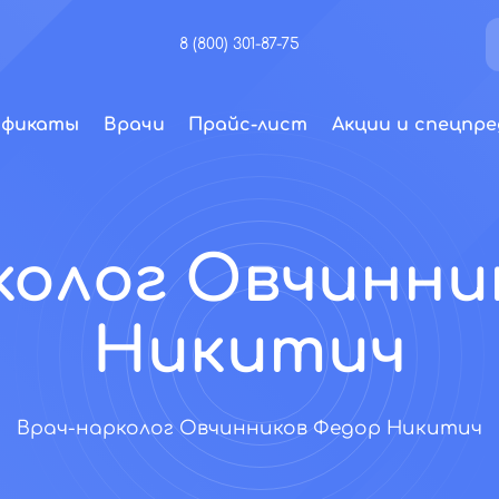
8 (800) 301-87-75
ификаты
Врачи
Прайс-лист
Акции и спецпре
колог Овчинни
Никитич
Врач-нарколог Овчинников Федор Никитич