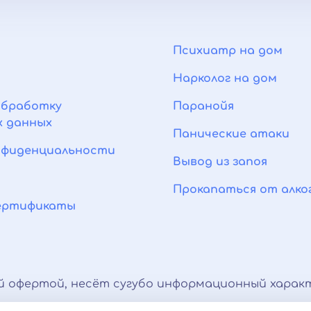
Психиатр на дом
Нарколог на дом
обработку
Паранойя
х данных
Панические атаки
нфиденциальности
Вывод из запоя
Прокапаться от алко
сертификаты
й офертой, несёт сугубо информационный характ