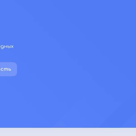
одных
ость