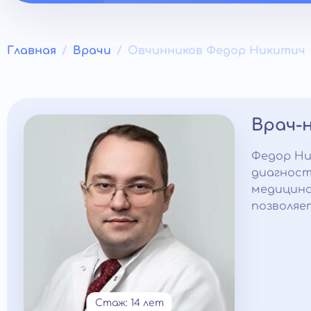
Главная
Врачи
Овчинников Федор Никитич
Врач-
Федор Ни
диагност
медицинс
позволяе
Стаж: 14 лет