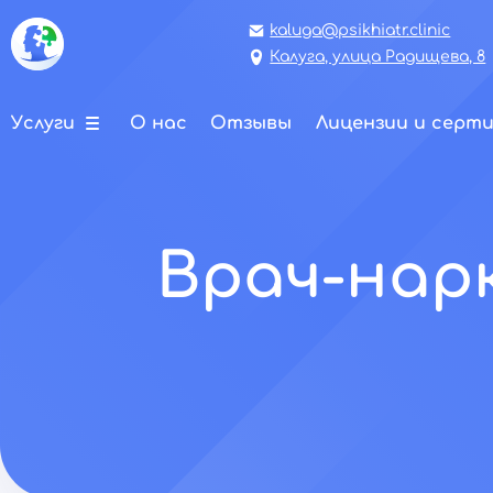
kaluga@psikhiatr.clinic
Калуга, улица Радищева, 8
Услуги
О нас
Отзывы
Лицензии и серт
Врач-нар