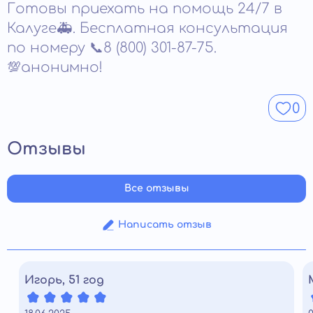
Готовы приехать на помощь 24/7 в
лечения составляет 6–12 месяцев. За это время
организм полностью очищается от токсинов,
Калуге🚑. Бесплатная консультация
вырабатываются полезные привычки (правильное
по номеру 📞8 (800) 301-87-75.
питание, соблюдение режима дня, занятия
💯анонимно!
физкультурой), человек избавляется от физической и
психологической привязанности к спиртному.
0
Отзывы
Все отзывы
Написать отзыв
Игорь, 51 год