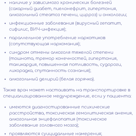
наличие у зависимого хронических болезней
(сахарный диабет, пиелонефрит, гипертония,
алкогольный стеатоз печени, цирроз) и онкологии;
инфекционные заболевания (вирусный гепатит,
сифилис, ВИЧ-инфекция);
параллельное употребление наркотиков
(сопутствующая наркомания);
синдром отмены алкоголя тяжелой степени
(тошнота, тремор конечностей, гипертония,
тахикардия, повышенная потливость, судороги,
лихорадка, спутанность сознания);
алкогольный делирий (белая горячка).
Также врач может настаивать на транспортировке в
специализированное медучреждение, если у пациента:
имеются диагностированные психические
расстройства, токсическая гемолитическая анемия,
алкогольная энцефалопатия (токсическое
заболевание головного мозга);
проявляются суицидальные намерения;