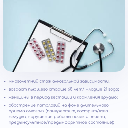
многолетний стаж алкогольной зависимости;
возраст пьющего старше 65 лет/ младше 21 года;
женщины в период гестации и кормления грудью;
обострение патологий на фоне длительного
приема алкоголя (панкреатит, гастрит/язва
желудка, нарушение работы почек и печени,
предынсультное/предынфарктное состояние);