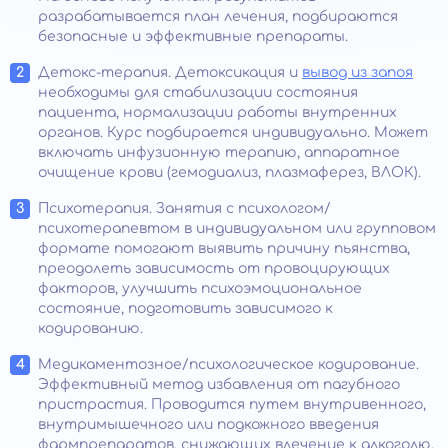
разрабатывается план лечения, подбираются
безопасные и эффективные препараты.
Детокс-терапия. Детоксикация и
вывод из запоя
необходимы для стабилизации состояния
пациента, нормализации работы внутренних
органов. Курс подбирается индивидуально. Может
включать инфузионную терапию, аппаратное
очищение крови (гемодиализ, плазмаферез, ВЛОК).
Психотерапия. Занятия с психологом/
психотерапевтом в индивидуальном или групповом
формате помогают выявить причину пьянства,
преодолеть зависимость от провоцирующих
факторов, улучшить психоэмоциональное
состояние, подготовить зависимого к
кодированию.
Медикаментозное/психологическое кодирование.
Эффективный метод избавления от пагубного
пристрастия. Проводится путем внутривенного,
внутримышечного или подкожного введения
фармпрепаратов, снижающих влечение к алкоголю,