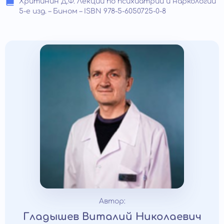
Хритинин Д.Ф. Лекции по психиатрии и наркологии
5-е изд. – Бином – ISBN 978-5-6050725-0-8
Автор:
Гладышев Виталий Николаевич