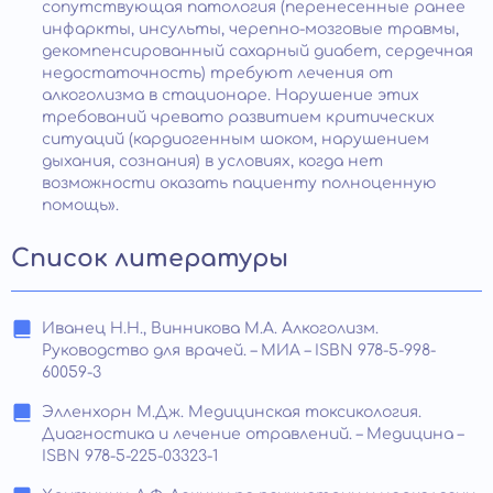
сопутствующая патология (перенесенные ранее
инфаркты, инсульты, черепно-мозговые травмы,
декомпенсированный сахарный диабет, сердечная
недостаточность) требуют лечения от
алкоголизма в стационаре. Нарушение этих
требований чревато развитием критических
ситуаций (кардиогенным шоком, нарушением
дыхания, сознания) в условиях, когда нет
возможности оказать пациенту полноценную
помощь».
Список литературы
Иванец Н.Н., Винникова М.А. Алкоголизм.
Руководство для врачей. – МИА – ISBN 978-5-998-
60059-3
Элленхорн М.Дж. Медицинская токсикология.
Диагностика и лечение отравлений. – Медицина –
ISBN 978-5-225-03323-1