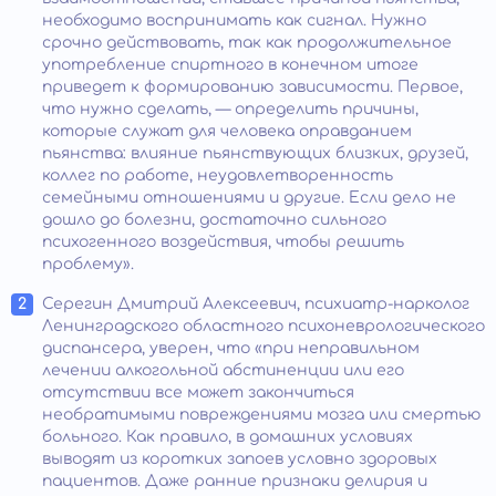
необходимо воспринимать как сигнал. Нужно
срочно действовать, так как продолжительное
употребление спиртного в конечном итоге
приведет к формированию зависимости. Первое,
что нужно сделать, — определить причины,
которые служат для человека оправданием
пьянства: влияние пьянствующих близких, друзей,
коллег по работе, неудовлетворенность
семейными отношениями и другие. Если дело не
дошло до болезни, достаточно сильного
психогенного воздействия, чтобы решить
проблему».
Серегин Дмитрий Алексеевич, психиатр-нарколог
Ленинградского областного психоневрологического
диспансера, уверен, что «при неправильном
лечении алкогольной абстиненции или его
отсутствии все может закончиться
необратимыми повреждениями мозга или смертью
больного. Как правило, в домашних условиях
выводят из коротких запоев условно здоровых
пациентов. Даже ранние признаки делирия и