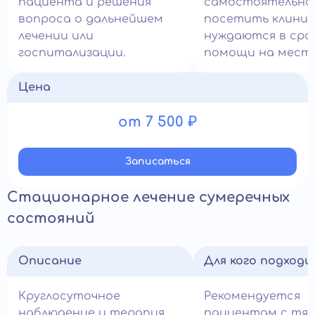
пациента и решения
самостоятельно
вопроса о дальнейшем
посетить клиник
лечении или
нуждаются в сро
госпитализации.
помощи на месте
Цена
от 7 500 ₽
Записатьcя
Стационарное лечение сумеречных
состояний
Описание
Для кого подход
Круглосуточное
Рекомендуется
наблюдение и терапия
пациентам с тя