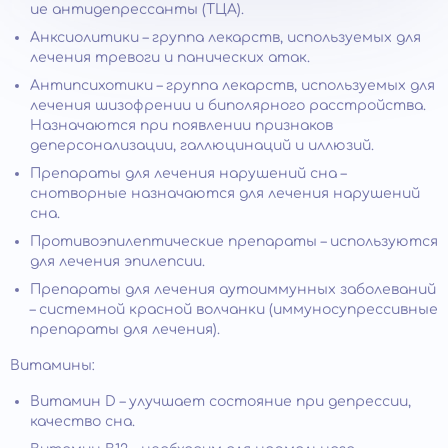
ие антидепрессанты (ТЦА).
Анксиолитики – группа лекарств, используемых для
лечения тревоги и панических атак.
Антипсихотики – группа лекарств, используемых для
лечения шизофрении и биполярного расстройства.
Назначаются при появлении признаков
деперсонализации, галлюцинаций и иллюзий.
Препараты для лечения нарушений сна –
снотворные назначаются для лечения нарушений
сна.
Противоэпилептические препараты – используются
для лечения эпилепсии.
Препараты для лечения аутоиммунных заболеваний
– системной красной волчанки (иммуносупрессивные
препараты для лечения).
Витамины:
Витамин D – улучшает состояние при депрессии,
качество сна.