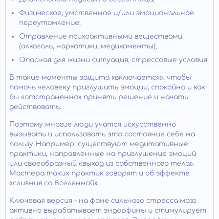
Физическое, умственное и/или эмоциональное
переутомление;
Отравление психоактивными веществами
(алкоголь, наркотики, медикаменты);
Опасная для жизни ситуация, стрессовые условия.
В такие моменты защита «включается», чтобы
помочь человеку приглушить эмоции, спокойно и как
бы «отстраненно» принять решение и начать
действовать.
Поэтому многие люди учатся искусственно
вызывать и использовать это состояние себе на
пользу. Например, существуют медитативные
практики, направленные на приглушение эмоций
или своеобразный «выход из собственного тела».
Мастера таких практик говорят и об эффекте
«слияния со Вселенной».
Ключевая версия – на фоне сильного стресса мозг
активно вырабатывает эндорфины и стимулирует