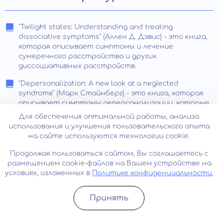
"Twilight states: Understanding and treating
dissociative symptoms" (Аллен Д. Дэвис) - это книга,
которая описывает симптомы и лечение
сумеречного расстройства и других
диссоциативных расстройств.
"Depersonalization: A new look at a neglected
syndrome" (Марк Стайнберг) - это книга, которая
описывает симптомы деперсонализации, которые
могут сопровождать сумеречное состояние, и
Для обеспечения оптимальной работы, анализа
методы их лечения.
использования и улучшения пользовательского опыта
на сайте используются технологии cookie.
"The Oxford Handbook of Traumatic Stress Disorders"
(Уилсонсон Н. Т., Фридландер Р. П., Киттай С. М.) -
Продолжая пользоваться сайтом, Вы соглашаетесь с
это книга, которая описывает различные виды
размещением cookie-файлов на Вашем устройстве на
травматических расстройств, включая
условиях, изложенных в
Политике конфиденциальности.
сумеречное состояние.
"Understanding and treating dissociative identity
Принять
Записатьcя
Позвонить
disorder" (Элизабет Ф. Лофтус, Эйва Б. Кленк) - это
книга, которая описывает диссоциативные