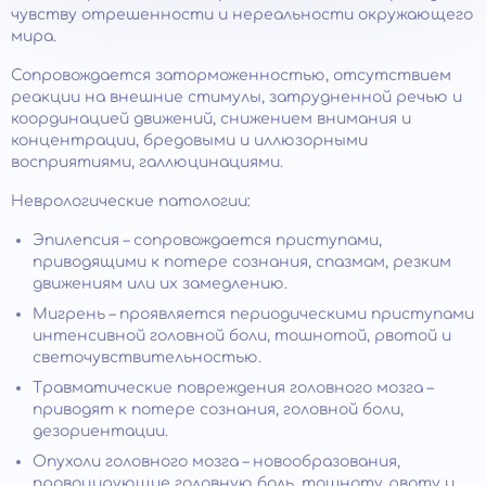
чувству отрешенности и нереальности окружающего
мира.
Сопровождается заторможенностью, отсутствием
реакции на внешние стимулы, затрудненной речью и
координацией движений, снижением внимания и
концентрации, бредовыми и иллюзорными
восприятиями, галлюцинациями.
Неврологические патологии:
Эпилепсия – сопровождается приступами,
приводящими к потере сознания, спазмам, резким
движениям или их замедлению.
Мигрень – проявляется периодическими приступами
интенсивной головной боли, тошнотой, рвотой и
светочувствительностью.
Травматические повреждения головного мозга –
приводят к потере сознания, головной боли,
дезориентации.
Опухоли головного мозга – новообразования,
провоцирующие головную боль, тошноту, рвоту и