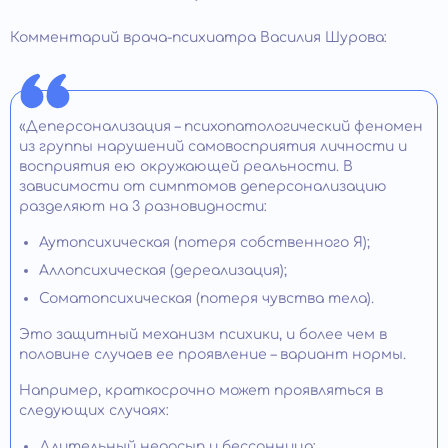
Комментарий врача-психиатра Василия Шурова:
«Деперсонализация – психопатологический феномен
из группы нарушений самовосприятия личности и
восприятия ею окружающей реальности. В
зависимости от симптомов деперсонализацию
разделяют на 3 разновидности:
Аутопсихическая (потеря собственного Я);
Аллопсихическая (дереализация);
Соматопсихическая (потеря чувства тела).
Это защитный механизм психики, и более чем в
половине случаев ее проявление – вариант нормы.
Например, краткосрочно может проявляться в
следующих случаях:
Длительный недосып и бессонница;