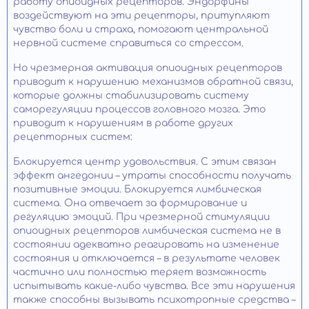
работу опиоидных рецепторов. Эндорфины
воздействуют на эти рецепторы, притупляют
чувство боли и страха, помогают центральной
нервной системе справиться со стрессом.
Но чрезмерная активация опиоидных рецепторов
приводит к нарушению механизмов обратной связи,
которые должны стабилизировать систему
саморегуляции процессов головного мозга. Это
приводит к нарушениям в работе других
рецепторных систем:
Блокируется центр удовольствия. С этим связан
эффект ангедонии – утраты способности получать
позитивные эмоции. Блокируется лимбическая
система. Она отвечает за формирование и
регуляцию эмоций. При чрезмерной стимуляции
опиоидных рецепторов лимбическая система не в
состоянии адекватно реагировать на изменение
состояния и отключается – в результате человек
частично или полностью теряет возможность
испытывать какие-либо чувства. Все эти нарушения
также способны вызывать психотропные средства –