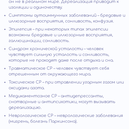
он не в реальном мире. Дереализация приводит к
изоляции и одиночеству.
Симптомы аутоиммунных заболеваний – бредовые и
иллюзорные восприятия, сонливость, конфузия.
Эпилепсия – при некоторых типах эпилепсии
возможны бредовые и иллюзорные восприятия,
галлюцинации, сонливость.
Синдром хронической усталости – человек
чувствует сильную усталость и сонливость,
которые не проходят даже после отдыха и сна.
Травматическое СР – человек чувствует себя
отрешенным от окружающего мира.
Токсическое СР – при отравлении угарным газом или
оксидами азота.
Медикаментозное СР – антидепрессанты,
снотворные и антипсихотики, могут вызывать
дереализацию.
Неврологическое СР – неврологические заболевания
(мигрень, болезнь Паркинсона).