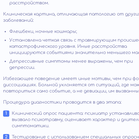
расстройством.
Клиническая картина, отличающая патологию от други
заболеваний:
Флешбеки, ночные кошмары;
Установлена четкая связь с травмирующим происш
катастрофического уровня. Иные расстройства
инициируются событиями значительно меньшего ма
Депрессивные симптомы менее выражены, чем при
депрессии.
Избегающее поведение имеет иные мотивы, чем при фо
диссоциациях. Больной уклоняется от ситуаций, где мо
повториться само событие, а не девиации, им вызванны
Процедура диагностики проводится в два этапа:
Клинический опрос пациента: психиатр устанавлив
вызвало психотравму, оценивает характер и длите
симптоматики.
Тестирование с использованием специальных опросн