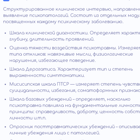
Структурированное клиническое интервью, направлен
выявление психопатологий. Состоит из отдельных моду
посвященных каждому психическому заболеванию.
Шкала клинической диагностики. Определяет характ
глубину, длительность проявлений.
Оценка тяжести воздействия психотравмы. Измеря
типа откликов: навязчивые мысли, физиологические
нарушения, избегающее поведение.
Шкала Дерогатиса. Характеризует тип и степень
выраженности симптоматики.
Мисисипская шкала ПТСР — измеряет степень чувства
суицидальности, избегания, соматоформных признако
Шкала базовых убеждений – определяет, насколько
психотравма повлияла на фундаментальные личнос
принципы: справедливость, доброту, ценность собс
личности и.т.п.
Опросник посттравматических убеждений – описыва
личные убеждения лица с патологией.