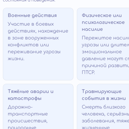
состояния и поведения.
Военные действия
Физическое или
психологическое
Участие в боевых
насилие
действиях, нахождение
в зоне вооруженных
Пережитое насил
конфликтов или
угрозы или длите
переживание угрозы
эмоциональное
жизни.
давление могут 
причиной развит
ПТСР.
Тяжёлые аварии и
Травмирующие
катастрофы
события в жизни
Дорожно-
Смерть близкого
транспортные
человека, серьёзн
происшествия,
заболевания, тяж
природные
жизненные