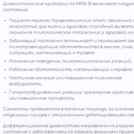
Диагностические критерии по МКБ-10 включают следу
состояния:
Пациент перенес травматический опыт, связанный 
опасностью для жизни и здоровья, способный вызвать
серьезное психологическое потрясение у здоровой ли
Заболевший постоянно вспоминает и переживает за
психотравмирующие обстоятельства в мыслях, снах,
ситуациях, напоминающих о травме.
Изменение поведения, психоэмоциональных реакций.
Избегание обстоятельств, напоминающих о травме.
Частичная амнезия или повышенная психическая
возбудимость.
Гипертрофированные реакции: чрезмерная агрессив
или повышенная пугливость.
Симптомы проявляются в течение полугода, за исключ
отдельных случаев с отсроченным дебютированием па
Дифференциальная диагностика направлена на разгра
состояния с заболеваниями со схожими внешними призн