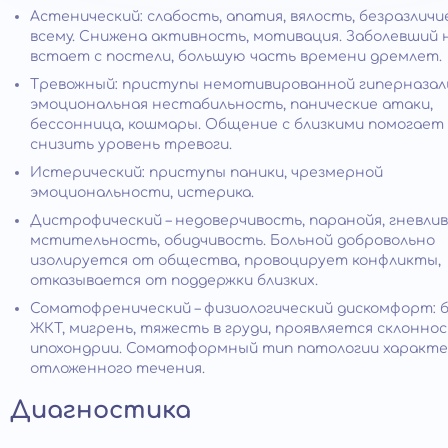
Астенический: слабость, апатия, вялость, безразличи
всему. Снижена активность, мотивация. Заболевший 
встает с постели, большую часть времени дремлет.
Тревожный: приступы немотивированной гиперназал
эмоциональная нестабильность, панические атаки,
бессонница, кошмары. Общение с близкими помогает
снизить уровень тревоги.
Истерический: приступы паники, чрезмерной
эмоциональности, истерика.
Дистрофический – недоверчивость, паранойя, гневлив
мстительность, обидчивость. Больной добровольно
изолируется от общества, провоцирует конфликты,
отказывается от поддержки близких.
Соматофренический – физиологический дискомфорт: 
ЖКТ, мигрень, тяжесть в груди, проявляется склоннос
ипохондрии. Соматоформный тип патологии характе
отложенного течения.
Диагностика