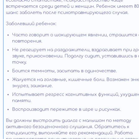
«Согласно статистике, психрасстройство чаще
встречается среди детей и женщин. Ребенок имеет 80
шанс заболеть после психотравмирующего случая.
Заболевший ребенок:
Часто говорит о шокирующем явлении, страшится 
повторения.
Не реагирует на раздражители, вздрагивает при г
звуке, прикосновении. Подолгу сидит, уставившись в
точку.
Боится темноты, засыпать в одиночестве.
Жалуется на головные, кишечные боли. Возможен энк
энурез, заикание.
Испытывает регресс когнитивных функций, ухудше
памяти.
Воспроизводит пережитое в игре и рисунках.
Вы должны выстроить диалог с малышом по методу
активного безоценочного слушания. Обратитесь к
специалисту, выполняйте его рекомендаций. Работа