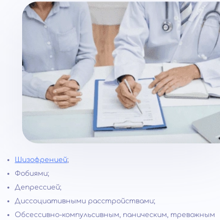
Шизофренией
;
Фобиями;
Депрессией;
Диссоциативными расстройствами;
Обсессивно-компульсивным, паническим, тревожным