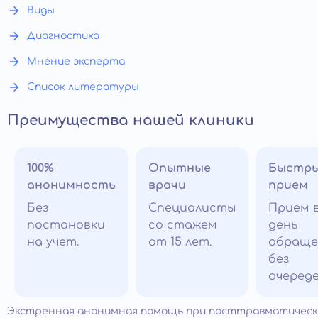
Виды
Диагностика
Мнение эксперта
Список литературы
Преимущества нашей клиники
100%
Опытные
Быстр
анонимность
врачи
прием
Без
Специалисты
Прием 
постановки
со стажем
день
на учет.
от 15 лет.
обраще
без
очереде
Экстренная анонимная помощь при посттравматичес