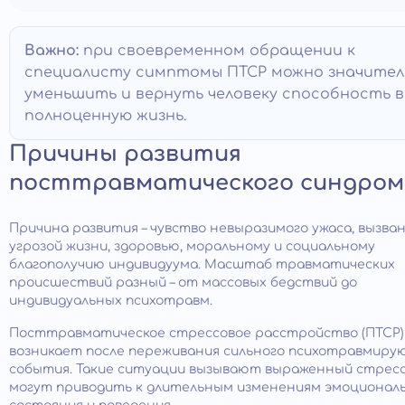
Важно:
при своевременном обращении к
специалисту симптомы ПТСР можно значител
уменьшить и вернуть человеку способность 
полноценную жизнь.
Причины развития
посттравматического синдром
Причина развития – чувство невыразимого ужаса, вызва
угрозой жизни, здоровью, моральному и социальному
благополучию индивидуума. Масштаб травматических
происшествий разный – от массовых бедствий до
индивидуальных психотравм.
Посттравматическое стрессовое расстройство (ПТСР)
возникает после переживания сильного психотравмиру
события. Такие ситуации вызывают выраженный стресс
могут приводить к длительным изменениям эмоционал