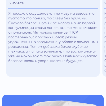
12.06.2025
2
Я пришла с ощущением, что живу на взводе: то
пустота, то паника, то слезы без причины.
Сначала боялась идти к психологу, но на первой
консультации стало понятно, что меня слышат
и понимают. Мы начали лечение ПТСР
постепенно, с простых шагов: режим,
упражнения на заземление, работа с телесными
реакциями. Потом добавили более глубокие
техники, и я стала замечать, что воспоминания
уже не накрывают так резко. Появилось чувство
безопасности и уверенности в будущем.