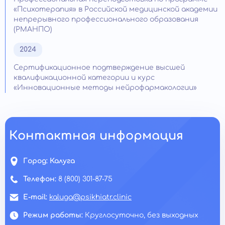
«Психотерапия» в Российской медицинской академии
непрерывного профессионального образования
(РМАНПО)
2024
Сертификационное подтверждение высшей
квалификационной категории и курс
«Инновационные методы нейрофармакологии»
Контактная информация
Город:
Калуга
Телефон:
8 (800) 301-87-75
E-mail:
kaluga@psikhiatr.clinic
Режим работы:
Круглосуточно, без выходных