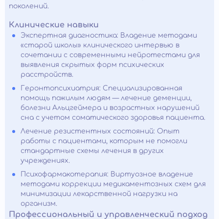
поколений.
Клинические навыки
Экспертная диагностика: Владение методами
«старой школы» клинического интервью в
сочетании с современными нейротестами для
выявления скрытых форм психических
расстройств.
Геронтопсихиатрия: Специализированная
помощь пожилым людям — лечение деменции,
болезни Альцгеймера и возрастных нарушений
сна с учетом соматического здоровья пациента.
Лечение резистентных состояний: Опыт
работы с пациентами, которым не помогли
стандартные схемы лечения в других
учреждениях.
Психофармакотерапия: Виртуозное владение
методами коррекции медикаментозных схем для
минимизации лекарственной нагрузки на
организм.
Профессиональный и управленческий подход