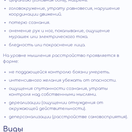
цефалгию (головная боль), мигрень.
головокружение, утрату равновесия, нарушение
координации движений.
потерю сознания.
онемение рук и ног, покалывание, ощущение
мурашек или электрического тока.
бледность или покраснение лица.
На уровне мышления расстройство проявляется в
форме:
не поддающейся контролю боязни умереть.
интенсивного желания убежать от опасности.
ощущения спутанности сознания, утраты
контроля над собственными мыслями.
дереализации (ощущении отчуждения от
окружающей действительности).
деперсонализации (расстройстве самовосприятия).
Виды