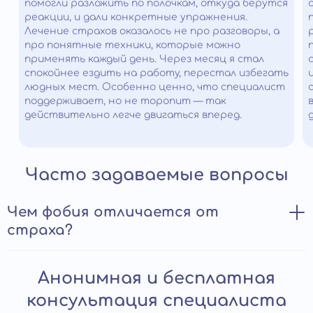
помогли разложить по полочкам, откуда берутся
реакции, и дали конкретные упражнения.
Лечение страхов оказалось не про разговоры, а
про понятные техники, которые можно
применять каждый день. Через месяц я стал
спокойнее ездить на работу, перестал избегать
людных мест. Особенно ценно, что специалист
поддерживает, но не торопит — так
действительно легче двигаться вперед.
Часто задаваемые вопросы
Чем фобия отличается от
страха?
Фобия является чрезмерным, стойким и необъяснимым
Анонимная и бесплатная
страхом. Разница между ней и обычным страхом
заключается в степени и интенсивности
консультация специалиста
выраженности тревоги, которую она вызывает у