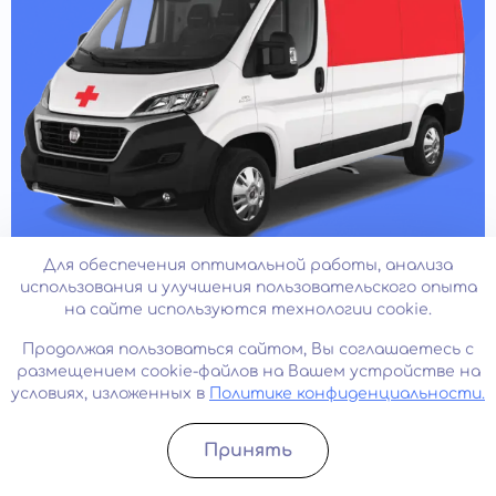
Для обеспечения оптимальной работы, анализа
Бесплатная транспортировка
использования и улучшения пользовательского опыта
до клиники
на сайте используются технологии cookie.
Продолжая пользоваться сайтом, Вы соглашаетесь с
К пациенту выезжает врач-нарколог, применяет,
размещением cookie-файлов на Вашем устройстве на
при необходимости меры первичной медицинской
условиях, изложенных в
Политике конфиденциальности.
помощи, затем сопровождает пациента на всем
пути следования в клинику
Принять
Записатьcя
Позвонить