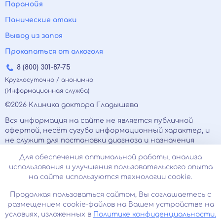
Паранойя
Панические атаки
Вывод из запоя
Прокапаться от алкоголя
8 (800) 301-87-75
Круглосуточно / анонимно
(Информационная служба)
©2026 Клиника доктора Гладышева
Вся информация на сайте не является публичной
офертой, несёт сугубо информационный характер, и
не служит для постановки диагноза и назначения
лечения.
Для обеспечения оптимальной работы, анализа
Есть противопоказания, необходимо
использования и улучшения пользовательского опыта
проконсультироваться с врачом. Консультационные
на сайте используются технологии cookie.
услуги, оказываемые по телефону, мессенджерам и в
соцсетях носят исключительно информационный
Продолжая пользоваться сайтом, Вы соглашаетесь с
характер и не являются медицинскими услугами.
размещением cookie-файлов на Вашем устройстве на
Оставаясь на сайте вы соглашаетесь на
условиях, изложенных в
Политике конфиденциальности.
использование cookies. 18+