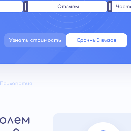
Отзывы
Част
Узнать стоимость
Срочный вызов
Психопатия
ролем