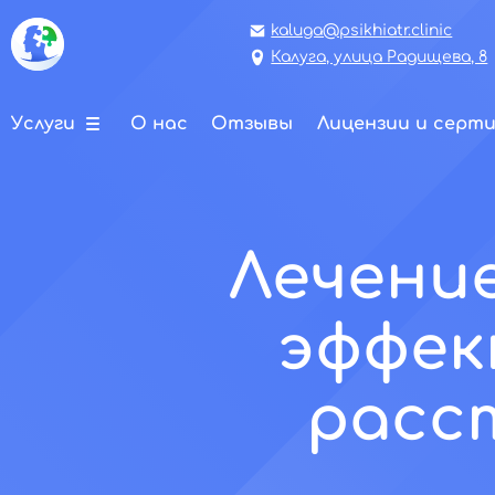
kaluga@psikhiatr.clinic
Калуга, улица Радищева, 8
Услуги
О нас
Отзывы
Лицензии и серт
Лечение
эффек
расс