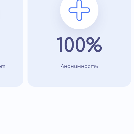
100%
ет
Анонимность