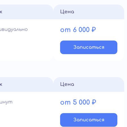
к
Цена
от 6 000 ₽
ивидуально
Записатьcя
к
Цена
от 5 000 ₽
минут
Записатьcя