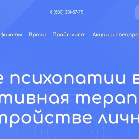
8 (800) 301-87-75
ификаты
Врачи
Прайс-лист
Акции и спецпре
 психопатии в
тивная терап
тройстве лич