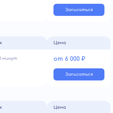
Записатьcя
к
Цена
от 6 000 ₽
90 минут
Записатьcя
к
Цена