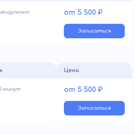
от 5 500 ₽
ивидуально
Записатьcя
к
Цена
от 5 500 ₽
60 минут
Записатьcя